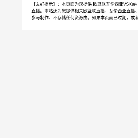
【友好提示】：本页面为您提供 欧篮联瓦伦西亚VS帕
直播。本站还为您提供相关欧篮联直播、瓦伦西亚直播
参与制作、不存储任何资源由。如果本页面已过期，或