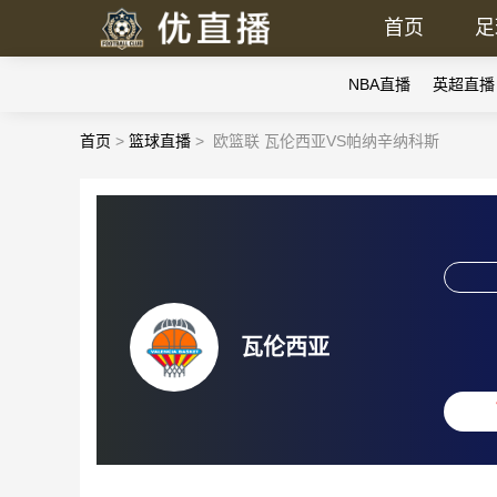
首页
足
NBA直播
英超直播
首页
>
篮球直播
>
欧篮联 瓦伦西亚VS帕纳辛纳科斯
瓦伦西亚