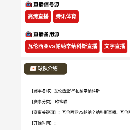
高清直播
腾讯体育
瓦伦西亚VS帕纳辛纳科斯直播
文字直播
球队介绍
【赛事名称】瓦伦西亚VS帕纳辛纳科斯
【赛事分类】
欧篮联
【赛事关键词】：瓦伦西亚VS帕纳辛纳科斯直播、瓦伦
【开始时间】：