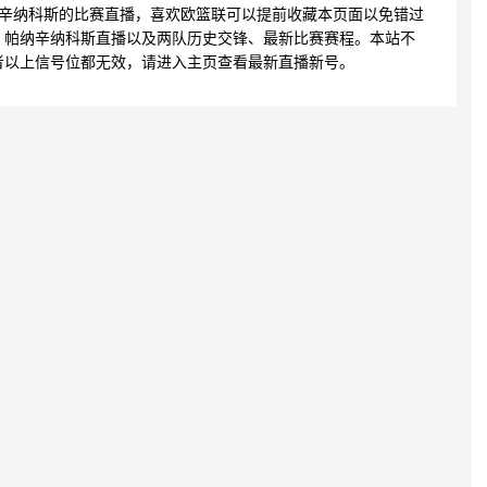
纳辛纳科斯的比赛直播，喜欢欧篮联可以提前收藏本页面以免错过
、帕纳辛纳科斯直播以及两队历史交锋、最新比赛赛程。本站不
者以上信号位都无效，请进入主页查看最新直播新号。