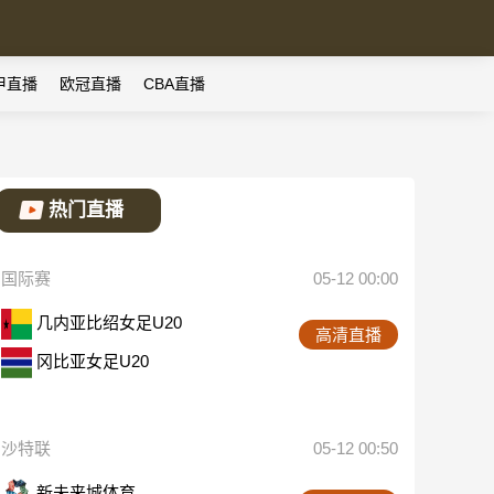
甲直播
欧冠直播
CBA直播
热门直播
国际赛
05-12 00:00
几内亚比绍女足U20
高清直播
冈比亚女足U20
沙特联
05-12 00:50
新未来城体育