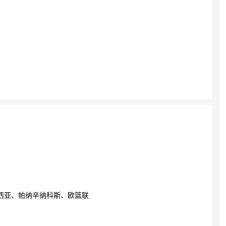
西亚、帕纳辛纳科斯、欧篮联